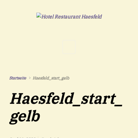
Zum Hauptinhalt springen
Startseite
Haesfeld_start_gelb
Haesfeld_start_
gelb